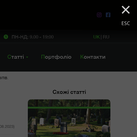
×
ESC
ПН-НД: 9.00 - 19:00
UK
|
RU
Статті
Портфоліо
Контакти
ІТІВ.
Схожі статті
.08.2023)