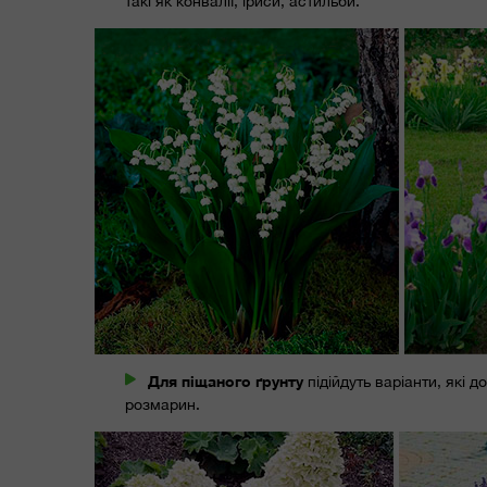
такі як конвалії, іриси, астильби.
Для піщаного ґрунту
підійдуть варіанти, які 
розмарин.