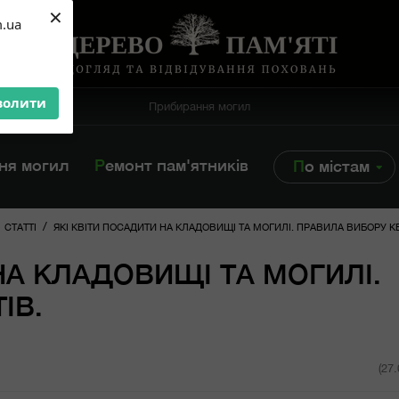
×
m.ua
волити
Прибирання могил
ння могил
Ремонт пам'ятників
По містам
/
СТАТТІ
ЯКІ КВІТИ ПОСАДИТИ НА КЛАДОВИЩІ ТА МОГИЛІ. ПРАВИЛА ВИБОРУ КВ
НА КЛАДОВИЩІ ТА МОГИЛІ.
ІВ.
(27