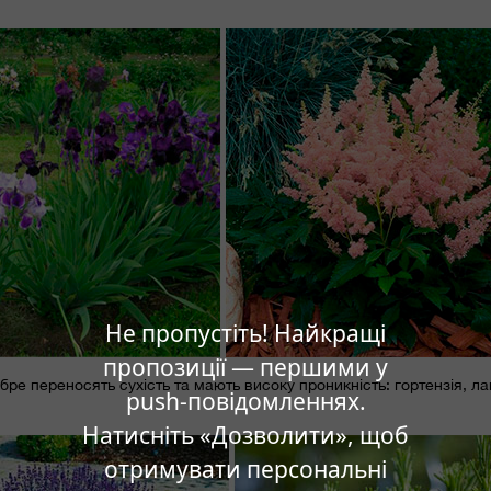
Не пропустіть! Найкращі
пропозиції — першими у
добре переносять сухість та мають високу проникність: гортензія, л
push-повідомленнях.
Натисніть «Дозволити», щоб
отримувати персональні