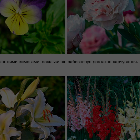
оманітними вимогами, оскільки він забезпечує достатнє харчування