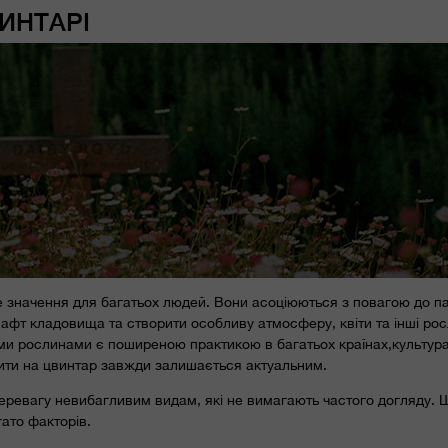
ИНТАРІ
 значення для багатьох людей. Вони асоціюються з повагою до па
афт кладовища та створити особливу атмосферу, квіти та інші ро
и рослинами є поширеною практикою в багатьох країнах,культура
адити на цвинтар завжди залишається актуальним.
еревагу невибагливим видам, які не вимагають частого догляду. 
ато факторів.