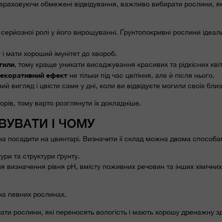
 враховуючи обмежені відвідування, важливо вибирати рослини, як
 серйозної ролі у його вирощуванні. Ґрунтопокривні рослини ідеал
 і мати хороший імунітет до хвороб.
гили
, тому краще уникати висаджування красивих та рідкісних квіт
декоративний ефект
не тільки під час цвітіння, але й після нього.
й вигляд і цвісти саме у дні, коли ви відвідуєте могили своїх близ
орів, тому варто розглянути їх докладніше.
ВУВАТИ І ЧОМУ
ожна посадити на цвинтарі. Визначити її склад можна двома способа
ури та структури ґрунту.
ля визначення рівня pH, вмісту поживних речовин та інших хімічних
на певних рослинах.
ти рослини, які переносять вологість і мають хорошу дренажну зд