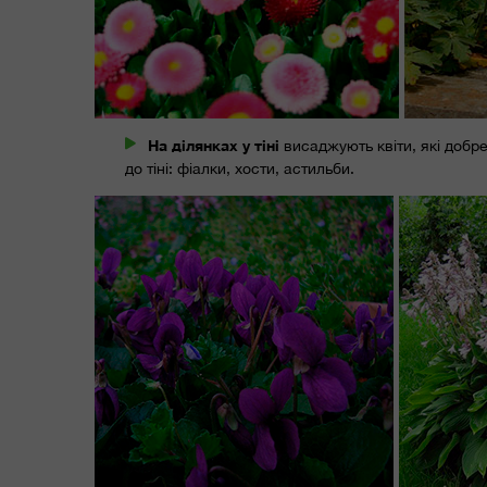
На ділянках у тіні
висаджують квіти, які добре
до тіні: фіалки, хости, астильби.