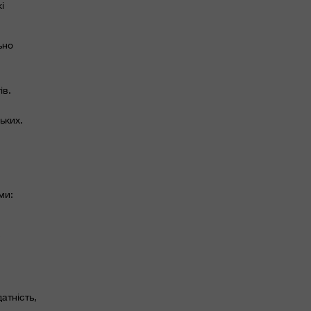
і
ьно
ів.
ьких.
ми:
атність,