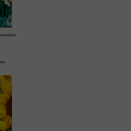
монійної
оку