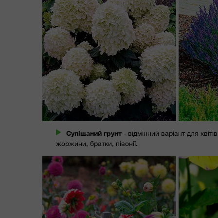
Супіщаний грунт
- відмінний варіант для квіті
жоржини, братки, півонії.