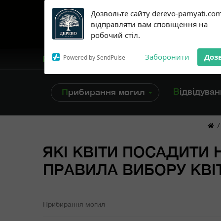
Subscribe to our
Дозвольте сайту derevo-pamyati.co
notifications!
відправляти вам сповіщення на
To enable permission prompts, click
робочий стіл.
on the notification icon
Заборонити
Доз
Powered by SendPulse
+38 /099/ 45-96-616
Відвідува
Прибирання могил
/
ЯКІ КВІТИ ПОСАДИТИ 
ПРАВИЛА ВИБОРУ КВІТ
Прибирання могил