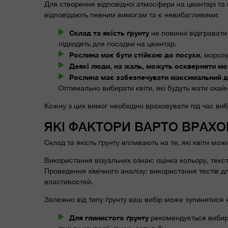
Для створення відповідної атмосфери на цвинтарі та
відповідають певним вимогам та є невибагливими:
Склад та якість ґрунту
не повинні відігравати
підходять для посадки на цвинтар.
Рослина має бути стійкою до посухи
, морозу
Деякі люди, на жаль, можуть оскверняти мо
Рослина має забезпечувати максимальний 
Оптимально вибирати квіти, які будуть мати охайни
Кожну з цих вимог необхідно враховувати під час виб
ЯКІ ФАКТОРИ ВАРТО ВРАХО
Склад та якість ґрунту впливають на те, які квіти м
Використання візуальних ознак: оцінка кольору, текст
Проведення хімічного аналізу: використання тестів д
властивостей.
Залежно від типу ґрунту ваш вибір може зупинитися 
Для глинистого ґрунту
рекомендується вибира