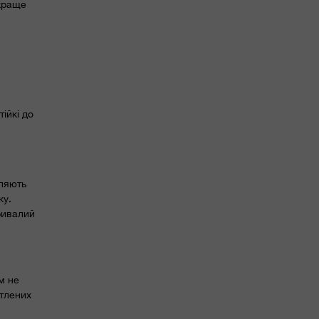
йкраще
ійкі до
оляють
ку.
ривалий
м не
ітлених