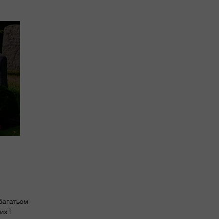
багатьом
их і