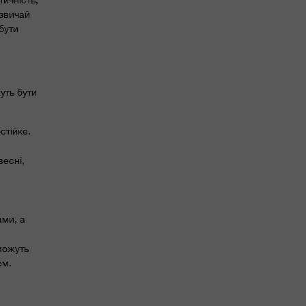
азвичай
бути
уть бути
стійке.
весні,
ами, а
можуть
ем.