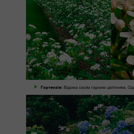
Гортензія
: Відома своїм гарним цвітінням. Од