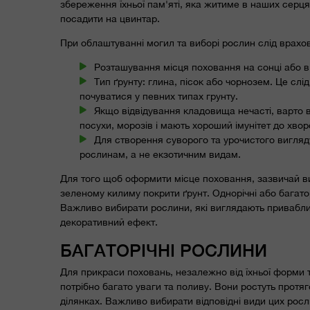
збереження їхньої пам'яті, яка житиме в наших сер
посадити на цвинтар.
При облаштуванні могил та виборі рослин слід врахо
Розташування місця поховання на сонці або в 
Тип ґрунту: глина, пісок або чорнозем. Це сл
почуватися у певних типах грунту.
Якщо відвідування кладовища нечасті, варто в
посухи, морозів і мають хороший імунітет до хвор
Для створення суворого та урочистого вигля
рослинам, а не екзотичним видам.
Для того щоб оформити місце поховання, зазвичай в
зеленому килиму покрити ґрунт. Однорічні або багатор
Важливо вибирати рослини, які виглядають приваблив
декоративний ефект.
БАГАТОРІЧНІ РОСЛИНИ
Для прикраси поховань, незалежно від їхньої форми т
потрібно багато уваги та поливу. Вони ростуть протяг
ділянках. Важливо вибирати відповідні види цих росли