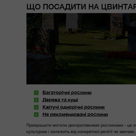
ЩО ПОСАДИТИ НА ЦВИНТАР
Багаторічні рослини
Дерева та кущі
Квітучі однорічні рослини
Не рекомендовані рослини
Прикрашати могили декоративними рослинами - це о
культурам і залежить від конкретної релігії чи звича