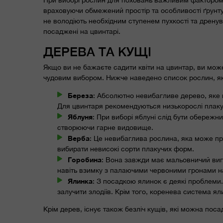
враховуючи обмежений простір та особливості ґрунту. 
не володіють необхідним ступенем пухкості та дренува
посаджені на цвинтарі.
ДЕРЕВА ТА КУЩІ
Якщо ви не бажаєте садити квіти на цвинтар, ви може
чудовим вибором. Нижче наведено список рослин, які 
Береза
: Абсолютно невибагливе дерево, яке мо
Для цвинтаря рекомендуються низькорослі плакуч
Яблуня
: При виборі яблуні слід бути обережни
створюючи гарне видовище.
Верба
: Це невибаглива рослина, яка може пр
вибирати невисокі сорти плакучих форм.
Горобина
: Вона завжди має мальовничий вигл
навіть взимку з палаючими червоними гронами на 
Ялинка
: З посадкою ялинок є деякі проблеми
залучити злодіїв. Крім того, коренева система 
Крім дерев, існує також безліч кущів, які можна поса