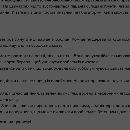
На цвинтарях часто зустрічаються піщані і супіщані ґрунти, які з
ння. У зв'язку з цим постає питання, які багаторічні квіти можуть 
те розглянути інші варіанти рослин. Компактні дерева та куші мож
підійдуть для посадки на могилі:
же рости як на сонці, так і в півтіні. Воно посухостійке та морозо
і сорти берези, щоб уникнути проблем із висотою.
м і вибирати стійкі до захворювань сорту. Яблуні чудово цвітуть на
оцвітати не лише поряд із водоймою. На цвинтарі рекомендується
яд: під час цвітіння, із зеленим листям, восени з червоними ягод
тлі снігу.
. Звичайні ялинки виростають надто високими, а мініатюрні сорти 
ялинки поверхнева, що може викликати проблеми з бетонним цокол
дити на цвинтарі.