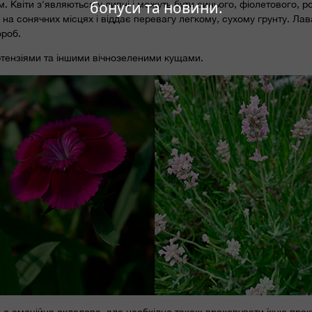
бонуси та новини.
. Квіти з'являються у липні і можуть бути синього, фіолетового, 
на сонячних місцях і віддає перевагу легкому, сухому грунту. Ла
ороб.
ртензіями та іншими вічнозеленими кущами.
 емоційна складова, але необхідно також враховувати їхню практ