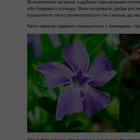
Вічнозелений чагарник з дрібним сіро-зеленим листям
або бордового кольору. Вона витривала, добре росте 
вузьколиста легко розмножується і не схильна до хв
Квіти лаванди відмінно поєднуються з трояндами, го
При виборі рослин для поховань важливим фактором є