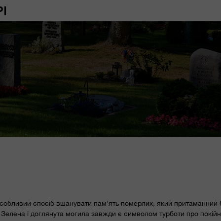
І
собливий спосіб вшанувати пам'ять померлих, який притаманний 
ю. Зелена і доглянута могила завжди є символом турботи про покійн