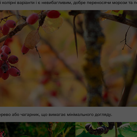
і колірні варіанти і є невибагливим, добре переносячи морози та п
дерево або чагарник, що вимагає мінімального догляду.