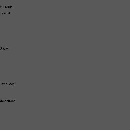
ічники.
, а й
0 см.
кольорі.
ділянках.