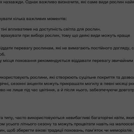
цях назавжди. Однак важливо визначити, які саме види рослин на
вувати кілька важливих моментів:
тіні впливатиме на доступність світла для рослин.
ід врахувати при виборі рослин, тому що деякі види можуть краще
іддати перевагу рослинам, які не вимагають постійного догляду, ст
об.
ду місця поховання рекомендується віддавати перевагу звичайним
икористовують рослини, які створюють суцільне покриття та дозв
ічні, сезонні акценти можуть прикрашати могилу в певні місяці ро
о не лише під час цвітіння, а й після нього, забезпечуючи довгот
а типу, часто використовуються невибагливі багаторічні квіти, яки
ом усього літнього сезону та можуть процвітати навіть на малоосв
н, щоб зберегти вікові традиції поховань, пам'яток чи меморіалів.