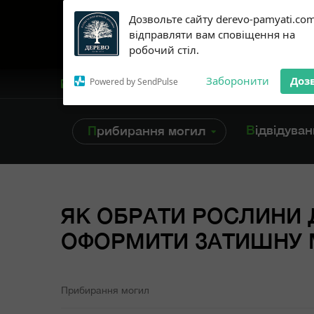
Subscribe to our
Дозвольте сайту derevo-pamyati.co
notifications!
відправляти вам сповіщення на
To enable permission prompts, click
робочий стіл.
on the notification icon
Заборонити
Доз
Powered by SendPulse
+38 /099/ 45-96-616
Відвідува
Прибирання могил
ЯК ОБРАТИ РОСЛИНИ 
ОФОРМИТИ ЗАТИШНУ 
Прибирання могил