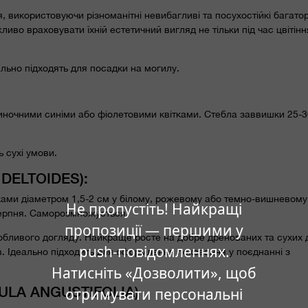
використовуючи різноманітні невибагливі та посухостійкі багатор
иво враховувати їхній естетичний вигляд не тільки під час цвітіння
ально підходять для посадки на могилу.
иночними синіми або фіолетовими квітками. Стебла заввишки 25-3
ь сухі умови.
DELTOIDES):
ками діаметром 1,5-2 см у білому, рожевому або темно-вишневому 
Не пропустіть! Найкращі
 серпня. Саморозмножується.
пропозиції — першими у
собливого догляду. Найкраще росте на добре дренованих та сухих 
push-повідомленнях.
. Ідеально підходить для оформлення поховання у поєднанні з
Натисніть «Дозволити», щоб
LA ANGUSTIFOLIA)
отримувати персональні