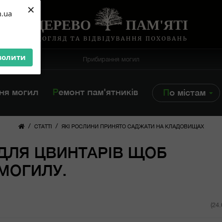
×
m.ua
волити
Прибирання могил
ння могил
Ремонт пам'ятників
По містам
/
/
СТАТТІ
ЯКІ РОСЛИНИ ПРИНЯТО САДЖАТИ НА КЛАДОВИЩАХ
ДЛЯ ЦВИНТАРІВ ЩОБ
МОГИЛУ.
(24