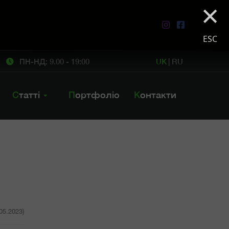
×
ESC
ПН-НД: 9.00 - 19:00
UK
|
RU
Статті
Портфоліо
Контакти
.05.2023)