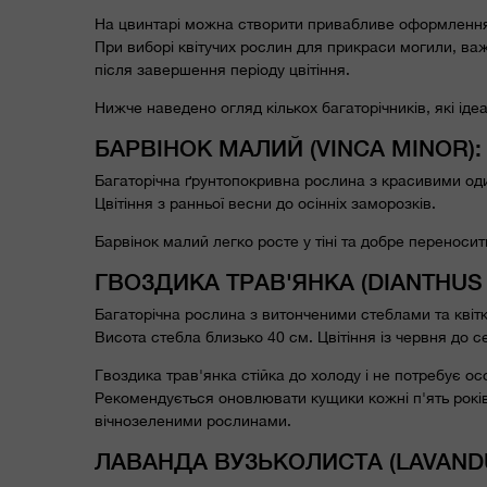
На цвинтарі можна створити привабливе оформлення, 
При виборі квітучих рослин для прикраси могили, важл
після завершення періоду цвітіння.
Нижче наведено огляд кількох багаторічників, які іде
БАРВІНОК МАЛИЙ (VINCA MINOR):
Багаторічна ґрунтопокривна рослина з красивими од
Цвітіння з ранньої весни до осінніх заморозків.
Барвінок малий легко росте у тіні та добре переносит
ГВОЗДИКА ТРАВ'ЯНКА (DIANTHUS 
Багаторічна рослина з витонченими стеблами та квіт
Висота стебла близько 40 см. Цвітіння із червня до
Гвоздика трав'янка стійка до холоду і не потребує о
Рекомендується оновлювати кущики кожні п'ять років
вічнозеленими рослинами.
ЛАВАНДА ВУЗЬКОЛИСТА (LAVANDU