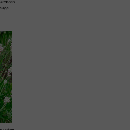
рожевого
ванда
ичність,