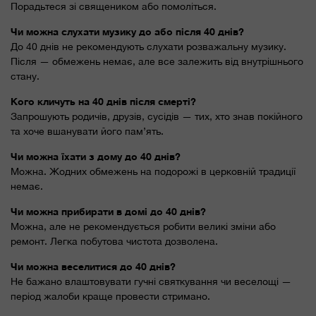
Порадьтеся зі священиком або помоліться.
Чи можна слухати музику до або після 40 днів?
До 40 днів не рекомендують слухати розважальну музику.
Після — обмежень немає, але все залежить від внутрішнього
стану.
Кого кличуть на 40 днів після смерті?
Запрошують родичів, друзів, сусідів — тих, хто знав покійного
та хоче вшанувати його пам’ять.
Чи можна їхати з дому до 40 днів?
Можна. Жодних обмежень на подорожі в церковній традиції
немає.
Чи можна прибирати в домі до 40 днів?
Можна, але не рекомендується робити великі зміни або
ремонт. Легка побутова чистота дозволена.
Чи можна веселитися до 40 днів?
Не бажано влаштовувати гучні святкування чи веселощі —
період жалоби краще провести стримано.