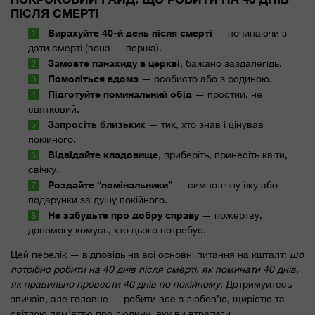
ПІСЛЯ СМЕРТІ
Вирахуйте 40-й день після смерті
— починаючи з
дати смерті (вона — перша).
Замовте панахиду в церкві
, бажано заздалегідь.
Помоліться вдома
— особисто або з родиною.
Підготуйте поминальний обід
— простий, не
святковий.
Запросіть близьких
— тих, хто знав і цінував
покійного.
Відвідайте кладовище
, приберіть, принесіть квіти,
свічку.
Роздайте “помінальники”
— символічну їжу або
подарунки за душу покійного.
Не забудьте про добру справу
— пожертву,
допомогу комусь, хто цього потребує.
Цей перелік — відповідь на всі основні питання на кшталт:
що
потрібно робити на 40 днів після смерті
,
як поминати 40 днів
,
як правильно провести 40 днів по покійному
. Дотримуйтесь
звичаїв, але головне — робити все з любов’ю, щирістю та
світлою пам’яттю про людину, яку ви втратили.