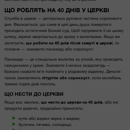
ЩО РОБЛЯТЬ НА 40 ДНІВ У ЦЕРКВІ
Служба в церкві — центральна духовна частина сорокового
дня. Вважається, що саме в цей день душа померлого
проходить остаточний Божий суд. Щоб підтримати її на цьому
шляху, віряни звертаються до храму з молитвами. Якщо ви
що робити на 40 днів після смерті в церкві
запитуєте,
, то
головне — замовити панахиду або сорокоуст.
Панахида — це спеціальна молитва за упокій, яку проводять
священники у храмі. Замовити її можна заздалегідь —
бажано назвати ім’я покійного у родовому відмінку. Деколи
літургію або сорокоуст
також замовляють
, коли молебень
триває сорок днів поспіль.
ЩО НЕСТИ ДО ЦЕРКВИ
що нести до церкви на 40 днів
Якщо вас хвилює,
, або які
продукти доречні, традиційно приносять:
кутю або варені зерна з медом;
булочки, печиво, солодощі;