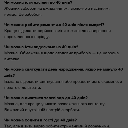
Чи можна їсти насіння до 40 днів?
Жодних заборон на вживання їжі, включно з насінням,
немає. Це забобон.
Чи можна робити ремонт до 40 днів після смерті?
Краще відкласти серйозні зміни в житлі до завершення
сорокаденного періоду.
Чи можна їсти виделками на 40 днів?
Можна. Обмеження щодо столових приборів — це народна
вигадка.
Чи можна святкувати день народження, якщо не минуло 40
днів?
Бажано відкласти святкування або провести його скромно, з
повагою до втрати.
Чи можна дивитися телевізор до 40 днів?
Можна, але краще уникати розважального контенту.
Важливий внутрішній настрій скорботи.
Чи можна ходити в гості до 40 днів?
Так, але візити варто робити стриманими й доречними.