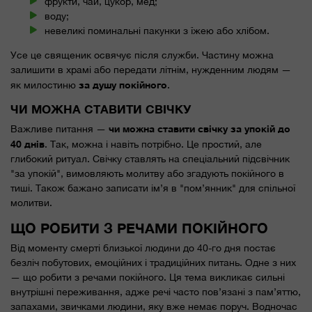
фрукти, чай, цукор, мед;
воду;
невеликі поминальні пакунки з їжею або хлібом.
Усе це священик освячує після служби. Частину можна
залишити в храмі або передати літнім, нужденним людям —
за душу покійного
як милостиню
.
ЧИ МОЖНА СТАВИТИ СВІЧКУ
чи можна ставити свічку за упокій до
Важливе питання —
40 днів
. Так, можна і навіть потрібно. Це простий, але
глибокий ритуал. Свічку ставлять на спеціальний підсвічник
"за упокій", вимовляють молитву або згадують покійного в
тиші. Також бажано записати ім’я в "пом’янник" для спільної
молитви.
ЩО РОБИТИ З РЕЧАМИ ПОКІЙНОГО
Від моменту смерті близької людини до 40-го дня постає
безліч побутових, емоційних і традиційних питань. Одне з них
— що робити з речами покійного. Ця тема викликає сильні
внутрішні переживання, адже речі часто пов’язані з пам’яттю,
запахами, звичками людини, яку вже немає поруч. Водночас