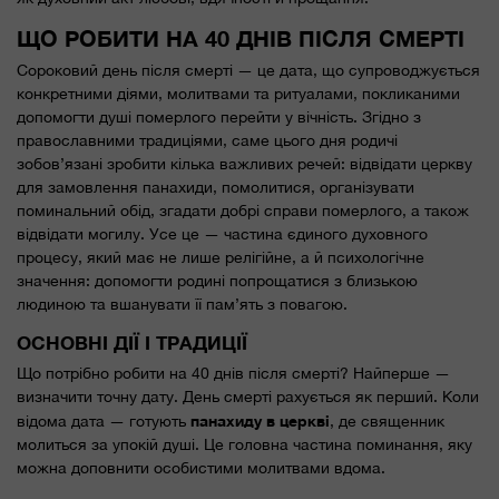
ЩО РОБИТИ НА 40 ДНІВ ПІСЛЯ СМЕРТІ
Сороковий день після смерті — це дата, що супроводжується
конкретними діями, молитвами та ритуалами, покликаними
допомогти душі померлого перейти у вічність. Згідно з
православними традиціями, саме цього дня родичі
зобов’язані зробити кілька важливих речей: відвідати церкву
для замовлення панахиди, помолитися, організувати
поминальний обід, згадати добрі справи померлого, а також
відвідати могилу. Усе це — частина єдиного духовного
процесу, який має не лише релігійне, а й психологічне
значення: допомогти родині попрощатися з близькою
людиною та вшанувати її пам’ять з повагою.
ОСНОВНІ ДІЇ І ТРАДИЦІЇ
Що потрібно робити на 40 днів після смерті? Найперше —
визначити точну дату. День смерті рахується як перший. Коли
панахиду в церкві
відома дата — готують
, де священник
молиться за упокій душі. Це головна частина поминання, яку
можна доповнити особистими молитвами вдома.