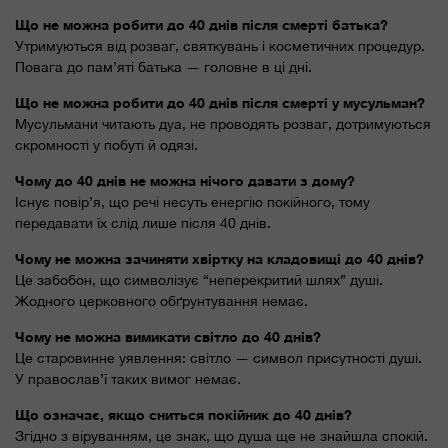
Що не можна робити до 40 днів після смерті батька?
Утримуються від розваг, святкувань і косметичних процедур.
Повага до пам’яті батька — головне в ці дні.
Що не можна робити до 40 днів після смерті у мусульман?
Мусульмани читають дуа, не проводять розваг, дотримуються
скромності у побуті й одязі.
Чому до 40 днів не можна нічого давати з дому?
Існує повір’я, що речі несуть енергію покійного, тому
передавати їх слід лише після 40 днів.
Чому не можна зачиняти хвіртку на кладовищі до 40 днів?
Це забобон, що символізує “неперекритий шлях” душі.
Жодного церковного обґрунтування немає.
Чому не можна вимикати світло до 40 днів?
Це старовинне уявлення: світло — символ присутності душі.
У православ’ї таких вимог немає.
Що означає, якщо сниться покійник до 40 днів?
Згідно з віруванням, це знак, що душа ще не знайшла спокій.