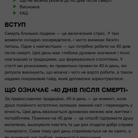
Що не можна робити до 40 днів після смерті
Висновок
FAQ
ВСТУП
Смерть близької людини — це величезний стрес. У такі
моменти складно зосередитися, і часто виникає безліч
питань. Одне з найчастіших — що потрібно робити на 40 днів
після смерті. Цей день має глибоке духовне значення і тісно
пов’язаний із традиціями, що формувалися століттями. У
статті ми розкажемо, як правильно провести 40-й день, які
ритуали виконують, що можна і чого не варто робити, а також
надамо покроковий гайд, який допоможе зорієнтуватися.
ЩО ОЗНАЧАЄ «40 ДНІВ ПІСЛЯ СМЕРТІ»
За православною традицією, 40-й день — це момент, коли
душа покійного остаточно залишає земний світ і переходить у
вічність. Цей день вважається духовною межею між життям і
потойбіччям. Поминки на 40 днів — це спосіб підтримати душу
молитвою, вшанувати пам’ять та ще раз згадати добрі справи
померлого. Саме тому цей день сприймається не як свято, а
як духовний акт любові, вдячності й прощання.