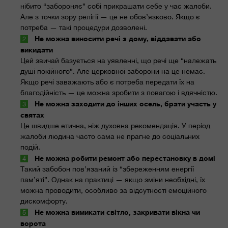
нібито “забороняє” собі прикрашати себе у час жалоби.
Але з точки зору релігії — це не обов’язково. Якщо є
потреба — такі процедури дозволені.
Не можна виносити речі з дому, віддавати або
викидати
Цей звичай базується на уявленні, що речі ще “належать
душі покійного”. Але церковної заборони на це немає.
Якщо речі заважають або є потреба передати їх на
благодійність — це можна зробити з повагою і вдячністю.
Не можна заходити до інших осель, брати участь у
святах
Це швидше етична, ніж духовна рекомендація. У період
жалоби людина часто сама не прагне до соціальних
подій.
Не можна робити ремонт або перестановку в домі
Такий забобон пов’язаний із “збереженням енергії
пам’яті”. Однак на практиці — якщо зміни необхідні, їх
можна проводити, особливо за відсутності емоційного
дискомфорту.
Не можна вимикати світло, закривати вікна чи
ворота