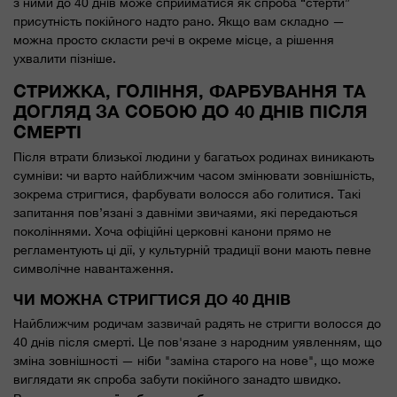
з ними до 40 днів може сприйматися як спроба “стерти”
присутність покійного надто рано. Якщо вам складно —
можна просто скласти речі в окреме місце, а рішення
ухвалити пізніше.
СТРИЖКА, ГОЛІННЯ, ФАРБУВАННЯ ТА
ДОГЛЯД ЗА СОБОЮ ДО 40 ДНІВ ПІСЛЯ
СМЕРТІ
Після втрати близької людини у багатьох родинах виникають
сумніви: чи варто найближчим часом змінювати зовнішність,
зокрема стригтися, фарбувати волосся або голитися. Такі
запитання пов’язані з давніми звичаями, які передаються
поколіннями. Хоча офіційні церковні канони прямо не
регламентують ці дії, у культурній традиції вони мають певне
символічне навантаження.
ЧИ МОЖНА СТРИГТИСЯ ДО 40 ДНІВ
Найближчим родичам зазвичай радять не стригти волосся до
40 днів після смерті. Це пов'язане з народним уявленням, що
зміна зовнішності — ніби "заміна старого на нове", що може
виглядати як спроба забути покійного занадто швидко.