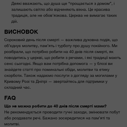
Деякі вважають, що душа ще “прощається з домом”, і
залишають світло або відчиняють вікна. Це красива
традиція, але не обов'язкова. Церква не вимагає таких
дій.
ВИСНОВОК
Сороковий день після смерті — важлива духовна подія, що
об’єднує молитву, пам’ять і турботу про душу покійного. Ми
розібрали, що потрібно робити на 40 днів після смерті, як
поводитись у церкві, що робити з речами, і які традиції мають
сенс сьогодні. Якщо вам потрібна допомога — у блозі ви
знайдете статті про поминальні обіди, молитви та етику
скорботи. Також надаємо послуги з догляду за могилами у
Кривому Розі та Дніпрі — звертайтесь для підтримки у
складний час.
FAQ
Що не можна робити до 40 днів після смерті мами?
Не рекомендується проводити гучні заходи, змінювати побут
або роздавати речі. Бажано зосередитися на пам’яті та
молитві.