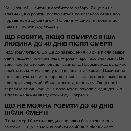
Усі ці звичаї — питання особистого вибору. Якщо ви не
впевнені, що робити, дослухайтеся до власного серця або
порадьтеся з духовником. Головне — щирість і повага до
пам’яті про близьку людину.
ЩО РОБИТИ, ЯКЩО ПОМИРАЄ ІНША
ЛЮДИНА ДО 40 ДНІВ ПІСЛЯ СМЕРТІ
Іноді трапляється, що ще до завершення 40 днів після смерті
однієї людини помирає інша — родич, друг або знайомий. Це
викликає багато хвилювань і запитань. Насамперед, важливо
пам’ятати: кожну людину слід вшанувати окремо. Поминання
не скасовуються й не переносяться — на кожного померлого
проводять окремий обряд, молитву, панахиду. Якщо події
перетинаються, краще не поєднувати заходи в один день, а
віддати належну увагу кожній душі окремо.
ЩО НЕ МОЖНА РОБИТИ ДО 40 ДНІВ
ПІСЛЯ СМЕРТІ
Після смерті близької людини виникає багато запитань,
зокрема — що не можна робити до 40 днів після смерті