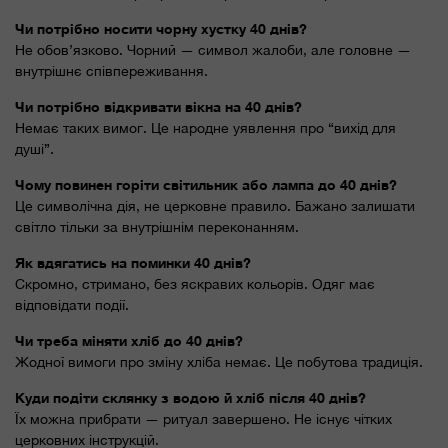
Чи потрібно носити чорну хустку 40 днів?
Не обов’язково. Чорний — символ жалоби, але головне —
внутрішнє співпереживання.
Чи потрібно відкривати вікна на 40 днів?
Немає таких вимог. Це народне уявлення про “вихід для
душі”.
Чому повинен горіти світильник або лампа до 40 днів?
Це символічна дія, не церковне правило. Бажано залишати
світло тільки за внутрішнім переконанням.
Як вдягатись на поминки 40 днів?
Скромно, стримано, без яскравих кольорів. Одяг має
відповідати події.
Чи треба міняти хліб до 40 днів?
Жодної вимоги про зміну хліба немає. Це побутова традиція.
Куди подіти склянку з водою й хліб після 40 днів?
Їх можна прибрати — ритуал завершено. Не існує чітких
церковних інструкцій.