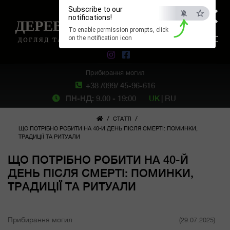
×
Subscribe to our
notifications!
To enable permission prompts, click
ESC
on the notification icon
Прибирання могил
+38 /099/ 45-96-616
ПН-НД: 9.00 - 19:00
UK
|
RU
/
/
СТАТТІ
ЩО ПОТРІБНО РОБИТИ НА 40-Й ДЕНЬ ПІСЛЯ СМЕРТІ: ПОМИНКИ,
ТРАДИЦІЇ ТА РИТУАЛИ
ЩО ПОТРІБНО РОБИТИ НА 40-Й
ДЕНЬ ПІСЛЯ СМЕРТІ: ПОМИНКИ,
ТРАДИЦІЇ ТА РИТУАЛИ
Прибирання могил
(29.07.2025)