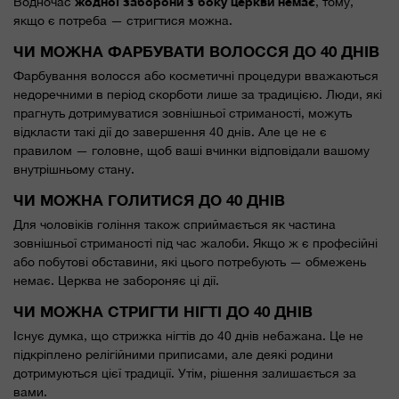
жодної заборони з боку церкви немає
Водночас
, тому,
якщо є потреба — стригтися можна.
ЧИ МОЖНА ФАРБУВАТИ ВОЛОССЯ ДО 40 ДНІВ
Фарбування волосся або косметичні процедури вважаються
недоречними в період скорботи лише за традицією. Люди, які
прагнуть дотримуватися зовнішньої стриманості, можуть
відкласти такі дії до завершення 40 днів. Але це не є
правилом — головне, щоб ваші вчинки відповідали вашому
внутрішньому стану.
ЧИ МОЖНА ГОЛИТИСЯ ДО 40 ДНІВ
Для чоловіків гоління також сприймається як частина
зовнішньої стриманості під час жалоби. Якщо ж є професійні
або побутові обставини, які цього потребують — обмежень
немає. Церква не забороняє ці дії.
ЧИ МОЖНА СТРИГТИ НІГТІ ДО 40 ДНІВ
Існує думка, що стрижка нігтів до 40 днів небажана. Це не
підкріплено релігійними приписами, але деякі родини
дотримуються цієї традиції. Утім, рішення залишається за
вами.