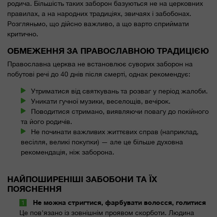
родича. Більшість таких заборон базуються не на церковних
правилах, а на народних традиціях, звичаях і забобонах.
Розгляньмо, що дійсно важливо, а що варто сприймати
критично.
ОБМЕЖЕННЯ ЗА ПРАВОСЛАВНОЮ ТРАДИЦІЄЮ
Православна церква не встановлює суворих заборон на
побутові речі до 40 днів після смерті, однак рекомендує:
Утриматися від святкувань та розваг у період жалоби.
Уникати гучної музики, веселощів, вечірок.
Поводитися стримано, виявляючи повагу до покійного
та його родичів.
Не починати важливих життєвих справ (наприклад,
весілля, великі покупки) — але це більше духовна
рекомендація, ніж заборона.
НАЙПОШИРЕНІШІ ЗАБОБОНИ ТА ЇХ
ПОЯСНЕННЯ
Не можна стригтися, фарбувати волосся, голитися
Це пов'язано із зовнішнім проявом скорботи. Людина