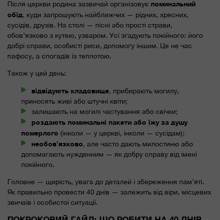
поминальний
Після церкви родина зазвичай організовує
обід
, куди запрошують найближчих — рідних, хресних,
сусідів, друзів. На столі — пісні або прості страви,
обов’язково з кутею, узваром. Усі згадують покійного: його
добрі справи, особисті риси, допомогу іншим. Це не час
пафосу, а спогадів із теплотою.
Також у цей день:
відвідують кладовище
, прибирають могилу,
приносять живі або штучні квіти;
залишають на могилі частування або свічки;
роздають поминальні пакети або їжу за душу
померлого
(інколи — у церкві, інколи — сусідам);
необов’язково
, але часто дають милостиню або
допомагають нужденним — як добру справу від імені
покійного.
Головне — щирість, увага до деталей і збереження пам’яті.
Як правильно провести 40 днів — залежить від віри, місцевих
звичаїв і особистої ситуації.
ПОКРОКОВИЙ ГАЙД: ЩО РОБИТИ НА 40 ДНІВ