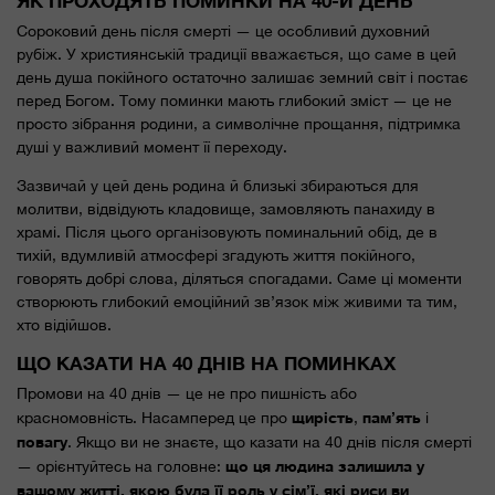
ЯК ПРОХОДЯТЬ ПОМИНКИ НА 40-Й ДЕНЬ
Сороковий день після смерті — це особливий духовний
рубіж. У християнській традиції вважається, що саме в цей
день душа покійного остаточно залишає земний світ і постає
перед Богом. Тому поминки мають глибокий зміст — це не
просто зібрання родини, а символічне прощання, підтримка
душі у важливий момент її переходу.
Зазвичай у цей день родина й близькі збираються для
молитви, відвідують кладовище, замовляють панахиду в
храмі. Після цього організовують поминальний обід, де в
тихій, вдумливій атмосфері згадують життя покійного,
говорять добрі слова, діляться спогадами. Саме ці моменти
створюють глибокий емоційний зв’язок між живими та тим,
хто відійшов.
ЩО КАЗАТИ НА 40 ДНІВ НА ПОМИНКАХ
Промови на 40 днів — це не про пишність або
щирість
пам’ять
красномовність. Насамперед це про
,
і
повагу
. Якщо ви не знаєте, що казати на 40 днів після смерті
що ця людина залишила у
— орієнтуйтесь на головне:
вашому житті, якою була її роль у сім’ї, які риси ви