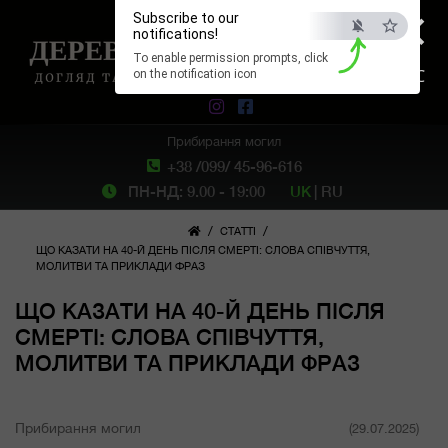
×
Subscribe to our
notifications!
To enable permission prompts, click
ESC
on the notification icon
Прибирання могил
+38 /099/ 45-96-616
ПН-НД: 9.00 - 19:00
UK
|
RU
/
/
СТАТТІ
ЩО КАЗАТИ НА 40-Й ДЕНЬ ПІСЛЯ СМЕРТІ: СЛОВА СПІВЧУТТЯ,
МОЛИТВИ ТА ПРИКЛАДИ ФРАЗ
ЩО КАЗАТИ НА 40-Й ДЕНЬ ПІСЛЯ
СМЕРТІ: СЛОВА СПІВЧУТТЯ,
МОЛИТВИ ТА ПРИКЛАДИ ФРАЗ
Прибирання могил
(29.07.2025)