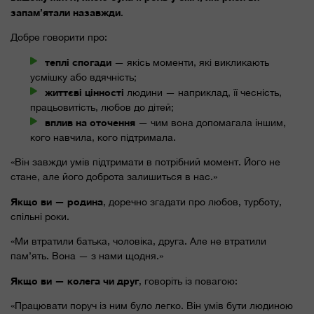
запам’ятали назавжди
.
Добре говорити про:
теплі спогади
— якісь моменти, які викликають
усмішку або вдячність;
життєві цінності
людини — наприклад, її чесність,
працьовитість, любов до дітей;
вплив на оточення
— чим вона допомагала іншим,
кого навчила, кого підтримала.
«Він завжди умів підтримати в потрібний момент. Його не
стане, але його доброта залишиться в нас.»
Якщо ви — родина
, доречно згадати про любов, турботу,
спільні роки.
«Ми втратили батька, чоловіка, друга. Але не втратили
пам’ять. Вона — з нами щодня.»
Якщо ви — колега чи друг
, говоріть із повагою:
«Працювати поруч із ним було легко. Він умів бути людиною