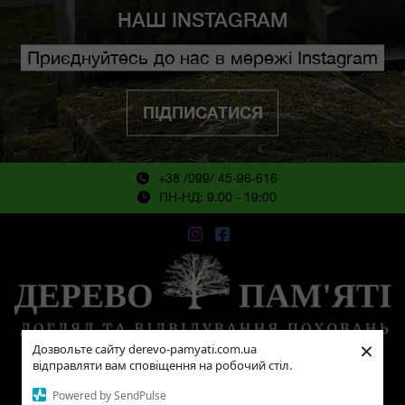
НАШ INSTAGRAM
Приєднуйтесь до нас в мережі Instagram
ПІДПИСАТИСЯ
+38 /099/ 45-96-616
ПН-НД: 9.00 - 19:00
×
Дозвольте сайту derevo-pamyati.com.ua
© 2018 - 2024 всі права захищені!
відправляти вам сповіщення на робочий стіл.
Політика конфіденційності
|
Відмова від відповідальності
|
Powered by SendPulse
Згода з розсилкою
|
Гарантія повернення
|
Оферта