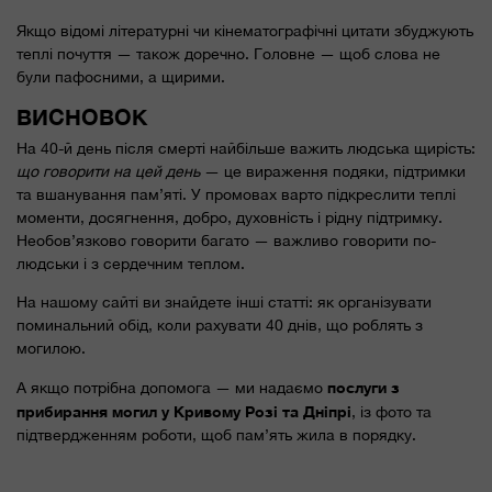
Якщо відомі літературні чи кінематографічні цитати збуджують
теплі почуття — також доречно. Головне — щоб слова не
були пафосними, а щирими.
ВИСНОВОК
На 40-й день після смерті найбільше важить людська щирість:
що говорити на цей день
— це вираження подяки, підтримки
та вшанування пам’яті. У промовах варто підкреслити теплі
моменти, досягнення, добро, духовність і рідну підтримку.
Необов’язково говорити багато — важливо говорити по-
людськи і з сердечним теплом.
На нашому сайті ви знайдете інші статті: як організувати
поминальний обід, коли рахувати 40 днів, що роблять з
могилою.
послуги з
А якщо потрібна допомога — ми надаємо
прибирання могил у Кривому Розі та Дніпрі
, із фото та
підтвердженням роботи, щоб пам’ять жила в порядку.