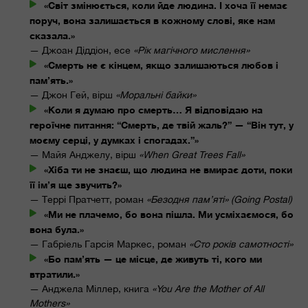
«Світ змінюється, коли йде людина. І хоча її немає
поруч, вона залишається в кожному слові, яке нам
сказала.»
— Джоан Діддіон, есе
«Рік магічного мислення»
«Смерть не є кінцем, якщо залишаються любов і
пам’ять.»
— Джон Гей, вірш
«Моральні байки»
«Коли я думаю про смерть… Я відповідаю на
героїчне питання: “Смерть, де твій жаль?” — “Він тут, у
моєму серці, у думках і спогадах.”»
— Майя Анджелу, вірш
«When Great Trees Fall»
«Хіба ти не знаєш, що людина не вмирає доти, поки
її ім’я ще звучить?»
— Террі Пратчетт, роман
«Безодня пам’яті» (Going Postal)
«Ми не плачемо, бо вона пішла. Ми усміхаємося, бо
вона була.»
— Габріель Гарсія Маркес, роман
«Сто років самотності»
«Бо пам’ять — це місце, де живуть ті, кого ми
втратили.»
— Анджела Міллер, книга
«You Are the Mother of All
Mothers»