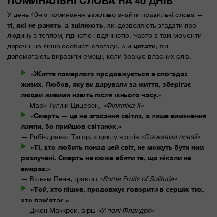
ПОМИНАЛЬНІ СЛОВА НА 40 ДНІВ
У день 40-го поминання важливо знайти правильні слова —
ті, які не ранять, а зцілюють
, які дозволяють згадати про
людину з теплом, гідністю і вдячністю. Часто в такі моменти
цитати
доречні не лише особисті спогади, а й
, які
допомагають виразити емоції, коли бракує власних слів.
«Життя померлого продовжується в спогадах
живих. Любов, яку ви дарували за життя, зберігає
людей живими навіть після їхнього часу.»
— Марк Туллій Цицерон,
«Філіппіка II»
«Смерть — це не згасання світла, а лише вимкнення
лампи, бо прийшов світанок.»
— Рабіндранат Тагор, з циклу віршів
«Стежками поезії»
«Ті, хто любить понад цей світ, не можуть бути ним
розлучені. Смерть не може вбити те, що ніколи не
вмирає.»
— Вільям Пенн, трактат
«Some Fruits of Solitude»
«Той, хто пішов, продовжує говорити в серцях тих,
хто пам’ятає.»
— Джон Маккрей, вірш
«У полі Фландрії»