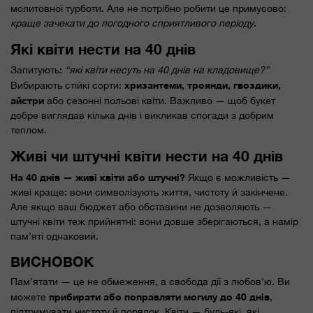
молитовної турботи. Але не потрібно робити це примусово:
краще зачекати до погодного сприятливого періоду
.
Які квіти нести на 40 днів
Запитують:
“які квіти несуть на 40 днів на кладовище?”
хризантеми, троянди, гвоздики,
Вибирають стійкі сорти:
айстри
або сезонні польові квіти. Важливо — щоб букет
добре виглядав кілька днів і викликав спогади з добрим
теплом.
Живі чи штучні квіти нести на 40 днів
На 40 днів — живі квіти або штучні?
Якщо є можливість —
живі краще: вони символізують життя, чистоту й закінчене.
Але якщо ваш бюджет або обставини не дозволяють —
штучні квіти теж прийнятні: вони довше зберігаються, а намір
пам’яті однаковий.
ВИСНОВОК
Пам’ятати — це не обмеження, а свобода дії з любов’ю. Ви
прибирати або поправляти могилу до 40 днів
можете
,
підтримувати чистоту й порядок. Квіти — будь-які, які