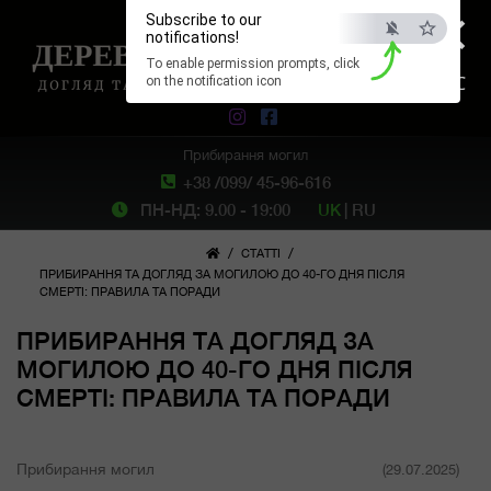
×
Subscribe to our
notifications!
To enable permission prompts, click
ESC
on the notification icon
Прибирання могил
+38 /099/ 45-96-616
ПН-НД: 9.00 - 19:00
UK
|
RU
/
/
СТАТТІ
ПРИБИРАННЯ ТА ДОГЛЯД ЗА МОГИЛОЮ ДО 40-ГО ДНЯ ПІСЛЯ
СМЕРТІ: ПРАВИЛА ТА ПОРАДИ
ПРИБИРАННЯ ТА ДОГЛЯД ЗА
МОГИЛОЮ ДО 40-ГО ДНЯ ПІСЛЯ
СМЕРТІ: ПРАВИЛА ТА ПОРАДИ
Прибирання могил
(29.07.2025)