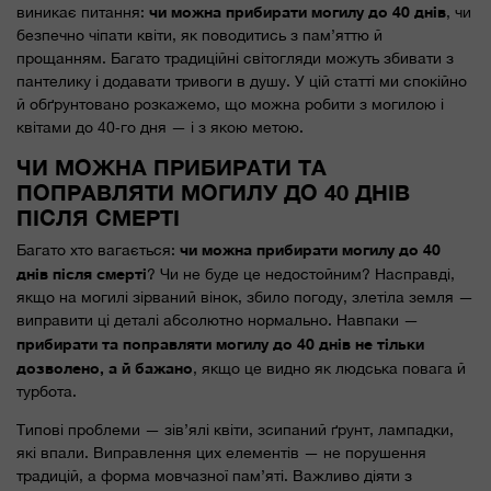
чи можна прибирати могилу до 40 днів
виникає питання:
, чи
безпечно чіпати квіти, як поводитись з пам’яттю й
прощанням. Багато традиційні світогляди можуть збивати з
пантелику і додавати тривоги в душу. У цій статті ми спокійно
й обґрунтовано розкажемо, що можна робити з могилою і
квітами до 40‑го дня — і з якою метою.
ЧИ МОЖНА ПРИБИРАТИ ТА
ПОПРАВЛЯТИ МОГИЛУ ДО 40 ДНІВ
ПІСЛЯ СМЕРТІ
чи можна прибирати могилу до 40
Багато хто вагається:
днів після смерті
? Чи не буде це недостойним? Насправді,
якщо на могилі зірваний вінок, збило погоду, злетіла земля —
виправити ці деталі абсолютно нормально. Навпаки —
прибирати та поправляти могилу до 40 днів не тільки
дозволено, а й бажано
, якщо це видно як людська повага й
турбота.
Типові проблеми — зів’ялі квіти, зсипаний ґрунт, лампадки,
які впали. Виправлення цих елементів — не порушення
традицій, а форма мовчазної пам’яті. Важливо діяти з