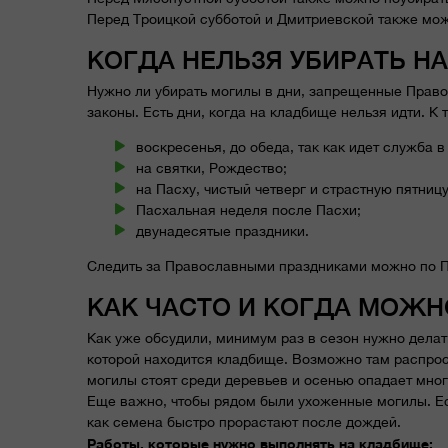
Перед Троицкой субботой и Дмитриевской также мож
КОГДА НЕЛЬЗЯ УБИРАТЬ Н
Нужно ли убирать могилы в дни, запрещенные Право
законы. Есть дни, когда на кладбище нельзя идти. К 
воскресенья, до обеда, так как идет служба в
на святки, Рождество;
на Пасху, чистый четверг и страстную пятницу
Пасхальная неделя после Пасхи;
двунадесятые праздники.
Следить за Православными праздниками можно по П
КАК ЧАСТО И КОГДА МОЖН
Как уже обсудили, минимум раз в сезон нужно делать
которой находится кладбище. Возможно там распрос
могилы стоят среди деревьев и осенью опадает мног
Еще важно, чтобы рядом были ухоженные могилы. Есл
как семена быстро прорастают после дождей.
Работы, которые нужно выполнять на кладбище: