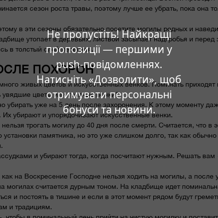
инается сезон роста травы, поэтому лучше ее убрать, пока она т
этому в эти сезоны обязательно посетите могилы родных и навед
Не пропустіть! Найкращі
ладбище утопает в деревьях, листвой засыпает надгробья и перед
пропозиції — першими у
ись в толстый слой перегноя.
push-повідомленнях.
ОСЛЕ ПОХОРОН
Натисніть «Дозволити», щоб
ного живых цветов и искусственных венков. Поминать приходят н
отримувати персональні
ь увядшие цветы или грязные венки?
о убирать уже на 5 день после захоронения. К этому моменту да
бонуси та новини.
я. Их убирают и упорядочивают искусственные венки.
льзя трогать могилу до 40 дня после смерти. Считается, что в э
 установки памятника, но это уже слишком долго, так как обычно
.
ссудками и убирают тогда, когда посчитают нужным. Решать вам
 как на Воскресение Господне нельзя ходить на могилы, а после 
 на могилах считается дурным тоном. На кладбище идет поминаль
ься и постоять в тишине и если в этот момент рядом будут гремет
ам и традициям.
 чтобы в поминальный день прийти на чистую могилку и поставит