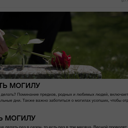
(27
ТЬ МОГИЛУ
е делать? Поминание предков, родных и любимых людей, включает
льные дни. Также важно заботиться о могилах усопших, чтобы от
Ь МОГИЛУ
е делать раз в сезон, то есть раз в три месяца. Весной проводят