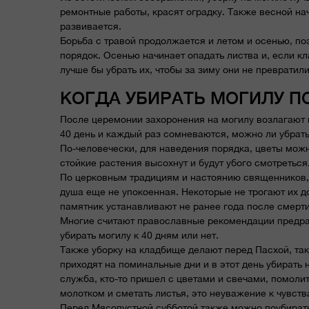
ремонтные работы, красят оградку. Также весной нач
развивается.
Борьба с травой продолжается и летом и осенью, по
порядок. Осенью начинает опадать листва и, если к
лучше бы убрать их, чтобы за зиму они не превратил
КОГДА УБИРАТЬ МОГИЛУ П
После церемонии захоронения на могилу возлагают м
40 день и каждый раз сомневаются, можно ли убрат
По-человечески, для наведения порядка, цветы можн
стойкие растения высохнут и будут убого смотретьс
По церковным традициям и настоянию священников, не
душа еще не упокоенная. Некоторые не трогают их до
памятник устанавливают не ранее года после смерти
Многие считают православные рекомендации предра
убирать могилу к 40 дням или нет.
Также уборку на кладбище делают перед Пасхой, так
приходят на поминальные дни и в этот день убирать
служба, кто-то пришел с цветами и свечами, помолит
молотком и сметать листья, это неуважение к чувств
Перед Мясопустной субботой также можно поубирать,