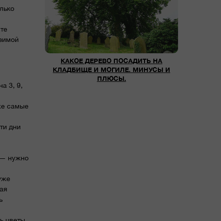
олько
ите
 зимой
КАКОЕ ДЕРЕВО ПОСАДИТЬ НА
КЛАДБИЩЕ И МОГИЛЕ. МИНУСЫ И
ПЛЮСЫ.
а 3, 9,
же самые
ти дни
 — нужно
уже
ная
ь
ь цветы.