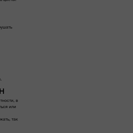
рушать
.
Н
тности, в
ться или
жать, так