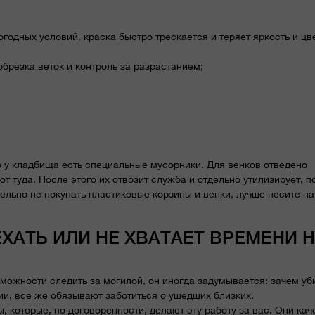
огодных условий, краска быстро трескается и теряет яркость и цве
обрезка веток и контроль за разрастанием;
о у кладбища есть специальные мусорники. Для венков отведено
 туда. После этого их отвозит служба и отдельно утилизирует, п
тельно не покупать пластиковые корзины и венки, лучше несите на
ХАТЬ ИЛИ НЕ ХВАТАЕТ ВРЕМЕНИ 
зможности следить за могилой, он иногда задумывается: зачем уб
и, все же обязывают заботиться о ушедших близких.
, которые, по договоренности, делают эту работу за вас. Они ка