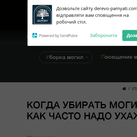
Subscribe to our
Дозвольте сайту derevo-pamyati.co
notifications!
відправляти вам сповіщення на
To enable permission prompts, click
робочий стіл.
on the notification icon
Заборонити
Доз
Powered by SendPulse
+38 /099/ 45-96-616
Посещение 
Уборка могил
/
СТ
КОГДА УБИРАТЬ МОГИ
КАК ЧАСТО НАДО УХ