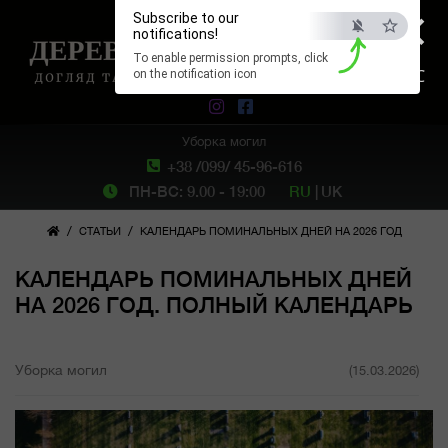
×
Subscribe to our
notifications!
To enable permission prompts, click
ESC
on the notification icon
Уборка могил
+38 /099/ 45-96-616
ПН-ВС: 9.00 - 19:00
RU
|
UK
/
/
СТАТЬИ
КАЛЕНДАРЬ ПОМИНАЛЬНЫХ ДНЕЙ НА 2026 ГОД
КАЛЕНДАРЬ ПОМИНАЛЬНЫХ ДНЕЙ
НА 2026 ГОД. ПОЛНЫЙ КАЛЕНДАРЬ
Уборка могил
(15.03.2026)