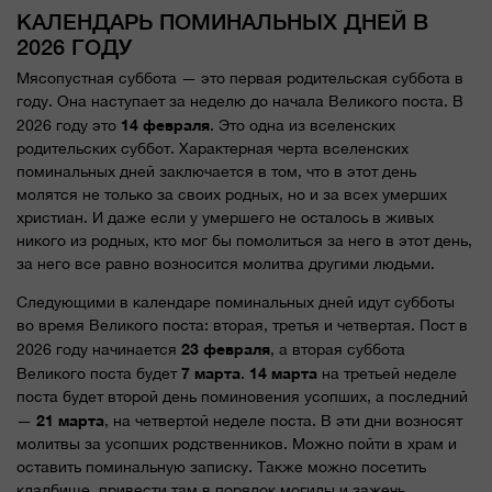
КАЛЕНДАРЬ ПОМИНАЛЬНЫХ ДНЕЙ В
2026 ГОДУ
Мясопустная суббота — это первая родительская суббота в
году. Она наступает за неделю до начала Великого поста. В
14 февраля
2026 году это
. Это одна из вселенских
родительских суббот. Характерная черта вселенских
поминальных дней заключается в том, что в этот день
молятся не только за своих родных, но и за всех умерших
христиан. И даже если у умершего не осталось в живых
никого из родных, кто мог бы помолиться за него в этот день,
за него все равно возносится молитва другими людьми.
Следующими в календаре поминальных дней идут субботы
во время Великого поста: вторая, третья и четвертая. Пост в
23 февраля
2026 году начинается
, а вторая суббота
7 марта
14 марта
Великого поста будет
.
на третьей неделе
поста будет второй день поминовения усопших, а последний
21 марта
—
, на четвертой неделе поста. В эти дни возносят
молитвы за усопших родственников. Можно пойти в храм и
оставить поминальную записку. Также можно посетить
кладбище, привести там в порядок могилы и зажечь