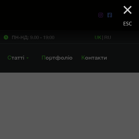
×
ESC
ПН-НД: 9.00 - 19:00
UK
|
RU
Статті
Портфоліо
Контакти