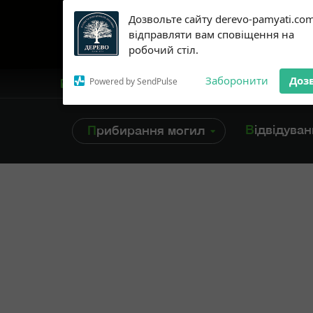
Subscribe to our
Дозвольте сайту derevo-pamyati.co
notifications!
відправляти вам сповіщення на
To enable permission prompts, click
робочий стіл.
on the notification icon
Заборонити
Доз
Powered by SendPulse
+38 /099/ 45-96-616
Відвідува
Прибирання могил