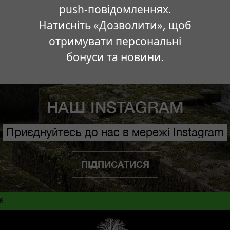
push-повідомленнях.
Натисніть «Дозволити», щоб
отримувати персональні
бонуси та новини.
НАШ INSTAGRAM
Приєднуйтесь до нас в мережі Instagram
ПІДПИСАТИСЯ
16