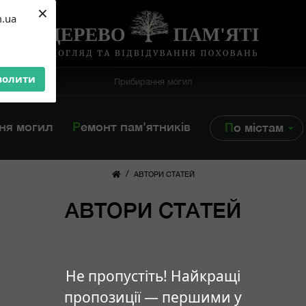
×
m.ua
волити
Прибирання могил
ння могил
Ремонт пам'ятників
По містам
/
АВТОРИ СТАТЕЙ
АВТОРИ СТАТЕЙ
Не пропустіть! Найкращі
пропозиції — першими у